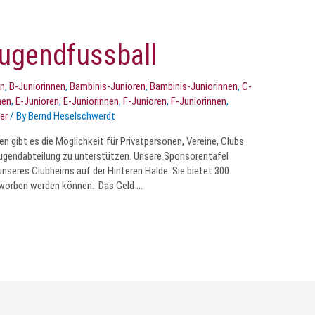
ugendfussball
en
,
B-Juniorinnen
,
Bambinis-Junioren
,
Bambinis-Juniorinnen
,
C-
nen
,
E-Junioren
,
E-Juniorinnen
,
F-Junioren
,
F-Juniorinnen
,
er
/ By
Bernd Heselschwerdt
n gibt es die Möglichkeit für Privatpersonen, Vereine, Clubs
Jugendabteilung zu unterstützen. Unsere Sponsorentafel
nseres Clubheims auf der Hinteren Halde. Sie bietet 300
 erworben werden können. Das Geld …