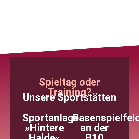
Spieltag oder
Training?
Unsere Sportstätten
Sportanlage
Rasenspielfel
»Hintere
an der
Halde«
B10