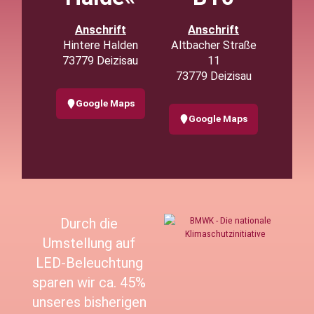
Anschrift
Anschrift
Hintere Halden
Altbacher Straße
73779 Deizisau
11
73779 Deizisau
Google Maps
Google Maps
Durch die
Umstellung auf
LED-Beleuchtung
sparen wir ca. 45%
unseres bisherigen