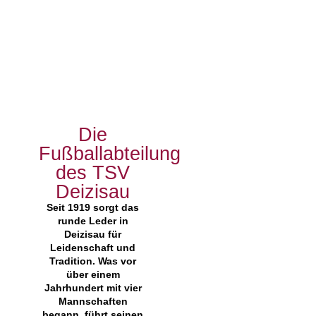
Die
Fußballabteilung
des TSV
Deizisau
Seit 1919 sorgt das
runde Leder in
Deizisau für
Leidenschaft und
Tradition. Was vor
über einem
Jahrhundert mit vier
Mannschaften
begann, führt seinen