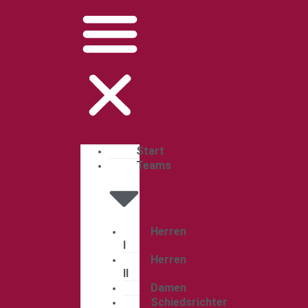
Start
Teams
Herren
I
Herren
II
Damen
Schiedsrichter