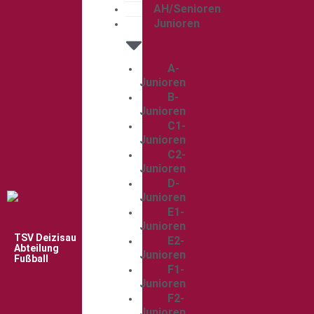
AH/Senioren
Junioren
A-
Junioren
B-
Junioren
C1-
Junioren
C2-
Junioren
D-
Junioren
E1-
Junioren
TSV Deizisau
E2-
Abteilung
Junioren
Fußball
F1-
Junioren
F2-
Junioren